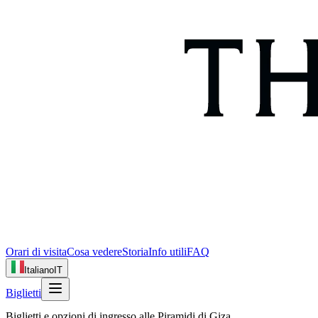
Orari di visita
Cosa vedere
Storia
Info utili
FAQ
Italiano
IT
Biglietti
Biglietti e opzioni di ingresso alle Piramidi di Giza