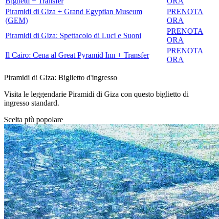
Biglietti + Transfer
ORA
Piramidi di Giza + Grand Egyptian Museum
PRENOTA
(GEM)
ORA
PRENOTA
Piramidi di Giza: Spettacolo di Luci e Suoni
ORA
PRENOTA
Il Cairo: Cena al Great Pyramid Inn + Transfer
ORA
Piramidi di Giza: Biglietto d'ingresso
Visita le leggendarie Piramidi di Giza con questo biglietto di
ingresso standard.
Scelta più popolare