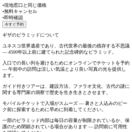
•
現地窓口と同じ価格
•
無料キャンセル
•
即時確認
今すぐ予約
ギザのピラミッドについて
ユネスコ世界遺産であり、古代世界の最後の残存する不思議
— 4500年以上前に建てられた記念碑的なピラミッド。
入口での長い列を避けるためにオンラインでチケットを予約
— 午前中の訪問は涼しい気温とより良い写真の光を提供し
ます。
ガイド付きツアーは、建設方法、ファラオ文化、古代の謎に
関する専門家の洞察で歴史を生き生きとさせます。
モバイルチケットで入場がスムーズ — 暑さと人込みのピー
ク前に探索するために早めに到着してください。
一部のピラミッド内部は毎日の容量が制限されているか、保
護のため閉鎖されている場合があります — 訪問前に可用性