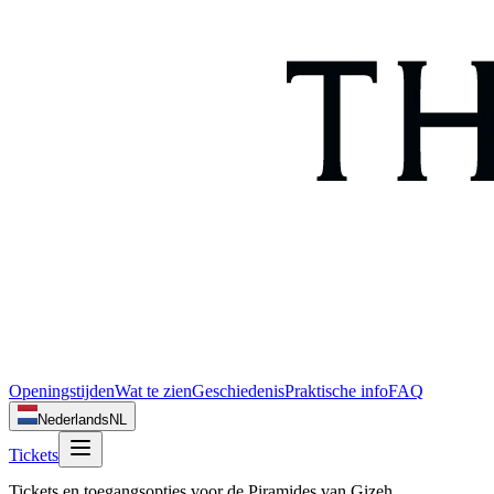
Openingstijden
Wat te zien
Geschiedenis
Praktische info
FAQ
Nederlands
NL
Tickets
Tickets en toegangsopties voor de Piramides van Gizeh