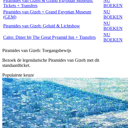
Piramides van Gizeh & Grand Egyptian Museum:
NU
Tickets + Transfers
BOEKEN
Piramides van Gizeh + Grand Egyptian Museum
NU
(GEM)
BOEKEN
NU
Piramides van Gizeh: Geluid & Lichtshow
BOEKEN
NU
Caïro: Diner bij The Great Pyramid Inn + Transfers
BOEKEN
Piramides van Gizeh: Toegangsbewijs
Bezoek de legendarische Piramides van Gizeh met dit
standaardticket.
Populairste keuze