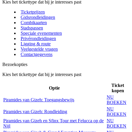
Kies het tickettype dat bij je interesses past
Ticketprijzen
Gidsrondleidingen
Combikaarten
Stadspassen
Speciale evenementen
Privérondleidingen
Ligging & route
Veelgestelde vragen
Contactgegevens
Bezoekopties
Kies het tickettype dat bij je interesses past
Ticket
Optie
kopen
NU
Piramides van Gizeh: Toegangsbewijs
BOEKEN
NU
Piramides van Gizeh: Rondleiding
BOEKEN
Piramides van Gizeh en Sfinx Tour met Felucca op de
NU
Nijl
BOEKEN