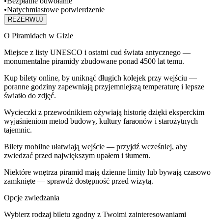
•
Bezpłatne odwołanie
•
Natychmiastowe potwierdzenie
REZERWUJ
O Piramidach w Gizie
Miejsce z listy UNESCO i ostatni cud świata antycznego —
monumentalne piramidy zbudowane ponad 4500 lat temu.
Kup bilety online, by uniknąć długich kolejek przy wejściu —
poranne godziny zapewniają przyjemniejszą temperaturę i lepsze
światło do zdjęć.
Wycieczki z przewodnikiem ożywiają historię dzięki eksperckim
wyjaśnieniom metod budowy, kultury faraonów i starożytnych
tajemnic.
Bilety mobilne ułatwiają wejście — przyjdź wcześniej, aby
zwiedzać przed największym upałem i tłumem.
Niektóre wnętrza piramid mają dzienne limity lub bywają czasowo
zamknięte — sprawdź dostępność przed wizytą.
Opcje zwiedzania
Wybierz rodzaj biletu zgodny z Twoimi zainteresowaniami