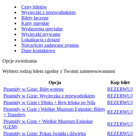
Ceny biletów
Wycieczki z przewodnikiem
Bilety łączone
Karty miejskie
Wydarzenia specjalne
Wycieczki prywatne
Lokalizacja i dojazd
Najczęściej zadawane pytania
Dane kontaktowe
Opcje zwiedzania
Wybierz rodzaj biletu zgodny z Twoimi zainteresowaniami
Opcja
Kup bilet
Piramidy w Gizie: Bilet wstępu
REZERWUJ
Piramidy w Gizie: Wycieczka z przewodnikiem
REZERWUJ
Piramidy w Gizie i Sfinks + Rejs feluką po Nilu
REZERWUJ
Piramidy w Gizie i Wielkie Muzeum Egipskie: Bilety
REZERWUJ
+ Transfery
Piramidy w Gizie + Wielkie Muzeum Egipskie
REZERWUJ
(GEM)
Piramidy w Gizie: Pokaz światła i dźwięku
REZERWUJ