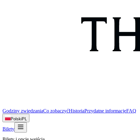
Godziny zwiedzania
Co zobaczyć
Historia
Przydatne informacje
FAQ
Polski
PL
Bilety
Bilety i opcje wejścia