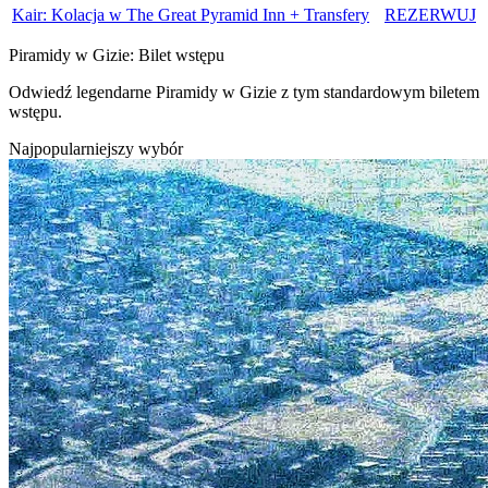
Kair: Kolacja w The Great Pyramid Inn + Transfery
REZERWUJ
Piramidy w Gizie: Bilet wstępu
Odwiedź legendarne Piramidy w Gizie z tym standardowym biletem
wstępu.
Najpopularniejszy wybór