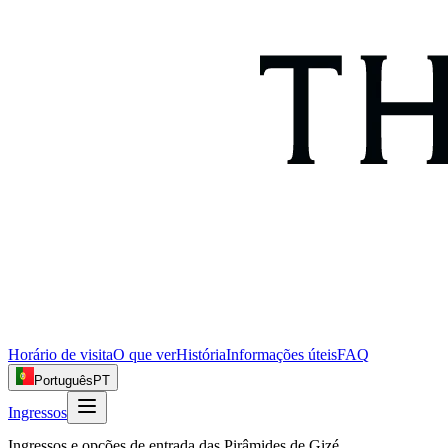
Horário de visita
O que ver
História
Informações úteis
FAQ
Português
PT
Ingressos
Ingressos e opções de entrada das Pirâmides de Gizé