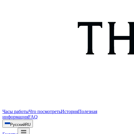
Часы работы
Что посмотреть
История
Полезная
информация
FAQ
Русский
RU