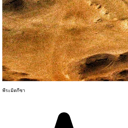
พีระมิดกีซา