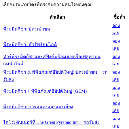
เลือกประเภทบัตรที่ตรงกับความสนใจของคุณ
ตัวเลือก
ซื้อตั๋ว
จอง
พีระมิดกีซา: บัตรเข้าชม
เลย
จอง
พีระมิดกีซา: ทัวร์พร้อมไกด์
เลย
ทัวร์พีระมิดกีซาและสฟิงซ์พร้อมล่องเรือเฟลูคาบน
จอง
แม่น้ำไนล์
เลย
พีระมิดกีซา & พิพิธภัณฑ์อียิปต์ใหญ่: บัตรเข้าชม + รถ
จอง
รับส่ง
เลย
จอง
พีระมิดกีซา + พิพิธภัณฑ์อียิปต์ใหญ่ (GEM)
เลย
จอง
พีระมิดกีซา: การแสดงแสงและเสียง
เลย
จอง
ไคโร: ดินเนอร์ที่ The Great Pyramid Inn + รถรับส่ง
เลย