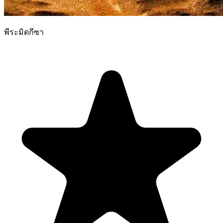
พีระมิดกีซา