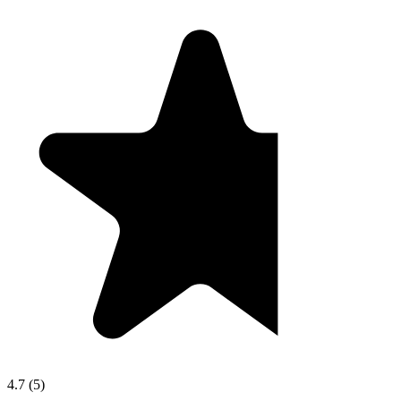
4.7
(
5
)