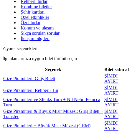
Rehberli turlar
Kombine biletler
Şehir kartları
Özel etkinlikler
Özel turlar
Konum ve ulaşım
Sıkça sorulan sorular
İletişim bilgileri
Ziyaret seçenekleri
İlgi alanlarınıza uygun bilet türünü seçin
Seçenek
Bilet satın al
ŞİMDİ
Gize Piramitleri: Giriş Bileti
AYIRT
ŞİMDİ
Gize Piramitleri: Rehberli Tur
AYIRT
Gize Piramitleri ve Sfenks Turu + Nil Nehri Felucca
ŞİMDİ
Turu
AYIRT
Gize Piramitleri & Büyük Mısır Müzesi: Giriş Bileti +
ŞİMDİ
Transfer
AYIRT
ŞİMDİ
Gize Piramitleri + Büyük Mısır Müzesi (GEM)
AYIRT