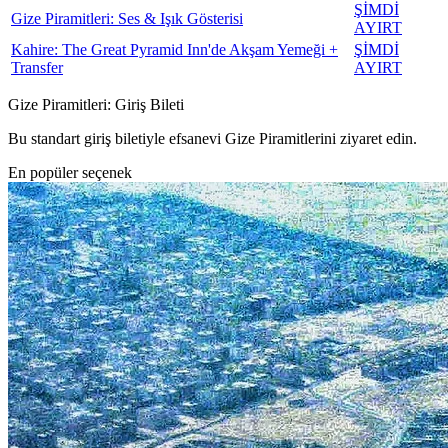
ŞİMDİ
Gize Piramitleri: Ses & Işık Gösterisi
AYIRT
Kahire: The Great Pyramid Inn'de Akşam Yemeği +
ŞİMDİ
Transfer
AYIRT
Gize Piramitleri: Giriş Bileti
Bu standart giriş biletiyle efsanevi Gize Piramitlerini ziyaret edin.
En popüler seçenek