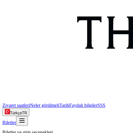
Ziyaret saatleri
Neler görülmeli
Tarih
Faydalı bilgiler
SSS
Türkçe
TR
Biletler
Biletler ve giriş seçenekleri